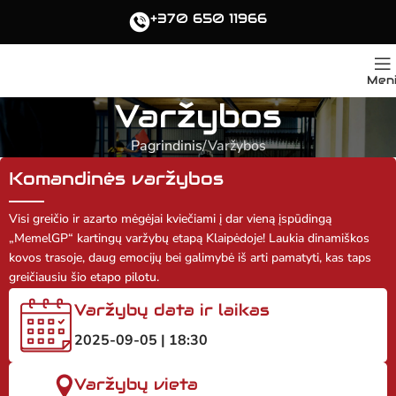
+370 650 11966
Men
Varžybos
Pagrindinis
Varžybos
Komandinės varžybos
Visi greičio ir azarto mėgėjai kviečiami į dar vieną įspūdingą
„MemelGP“ kartingų varžybų etapą Klaipėdoje! Laukia dinamiškos
kovos trasoje, daug emocijų bei galimybė iš arti pamatyti, kas taps
greičiausiu šio etapo pilotu.
Varžybų data ir laikas
2025-09-05 | 18:30
Varžybų vieta