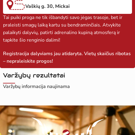
Vaškių g. 30, Mickai
Tai puiki proga ne tik išbandyti savo jėgas trasoje, bet ir
praleisti smagų laiką kartu su bendraminčiais. Atvykite
palaikyti dalyvių, patirti adrenalino kupiną atmosferą ir
tapkite šio renginio dalimi!
Registracija dalyviams jau atidaryta. Vietų skaičius ribotas
– nepraleiskite progos!
Varžybų rezultatai
Varžybų informacija naujinama