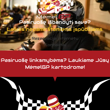
Pasiruošę išbandyti save?
Laikas nepamirštamiems įspūdžiams.
Rezervacija internetu
Kontaktai
Pasiruošę linksmybėms? Laukiame Jūsų
MėmelGP kartodrome!